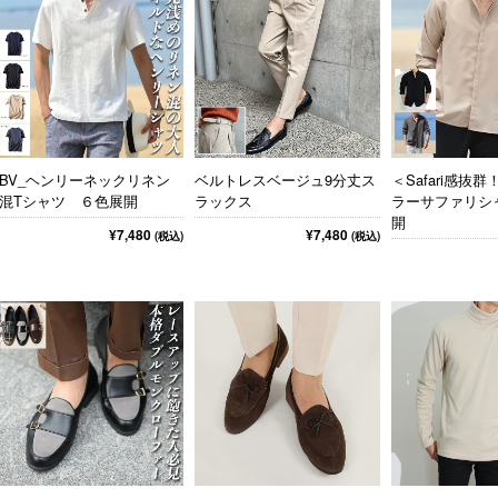
BV_ヘンリーネックリネン
ベルトレスベージュ9分丈ス
＜Safari感抜
混Tシャツ ６色展開
ラックス
ラーサファリシャ
開
¥7,480
¥7,480
(税込)
(税込)