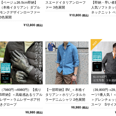
【ベージュ26.5cm即納】
スエードイタリアンローフ
【即納・早い者
（本格イタリアン）ダブル
ァー 3色展開
人気ソフトタッ
モンクデザインローファー
ネックニット ベ
¥10,800
(税込)
3色展開
¥12,800
(税込)
（7980円→6980円）【残り
【一部即納】BV_＜本格イ
（39,800円→29
S即納】＜高級感あるリアル
タリアン＞ホリゾンタルカ
ーツ1番人気！
レザー＞ラムレザーボア付
ラーデニムシャツ 2色展開
＞グレンチェッ
きグローブ
スーツ Sサイ
¥6,980
(税込)
¥6,980
(税込)