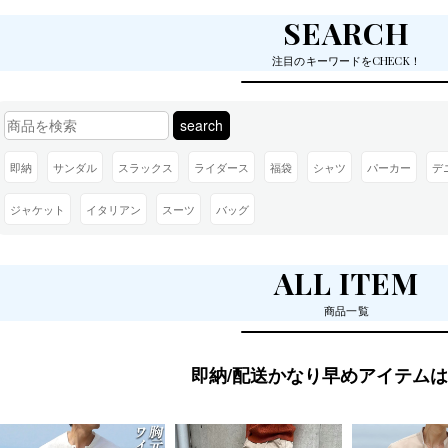
SEARCH
注目のキーワードをCHECK！
search
即納
サンダル
スラックス
ライダース
福袋
シャツ
パーカー
デ
ジャケット
イタリアン
スーツ
バッグ
ALL ITEM
商品一覧
即納/配送かなり早めアイテム