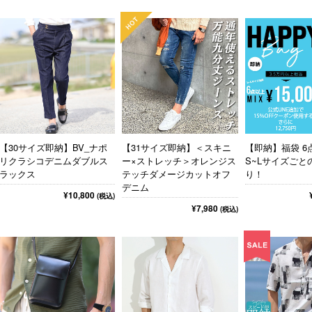
【30サイズ即納】BV_ナポ
【31サイズ即納】＜スキニ
【即納】福袋 6
リクラシコデニムダブルス
ー×ストレッチ＞オレンジス
S~Lサイズごと
ラックス
テッチダメージカットオフ
り！
デニム
¥10,800
(税込)
¥7,980
(税込)