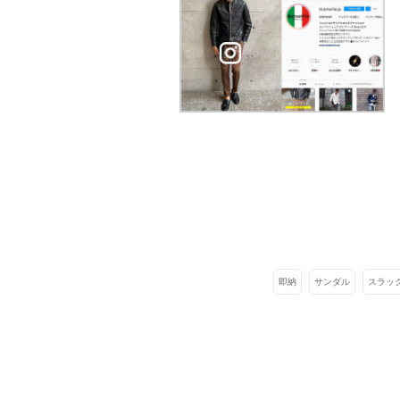
即納
サンダル
スラッ