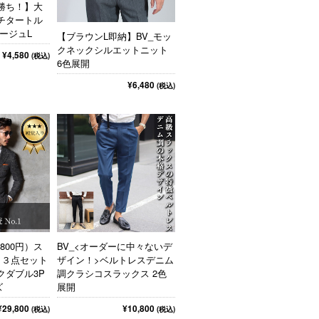
勝ち！】大
チタートル
ージュL
【ブラウンL即納】BV_モッ
クネックシルエットニット
¥4,580
(税込)
6色展開
¥6,480
(税込)
,800円）ス
BV_<オーダーに中々ないデ
＜３点セット
ザイン！>ベルトレスデニム
クダブル3P
調クラシコスラックス 2色
ズ
展開
¥29,800
¥10,800
(税込)
(税込)