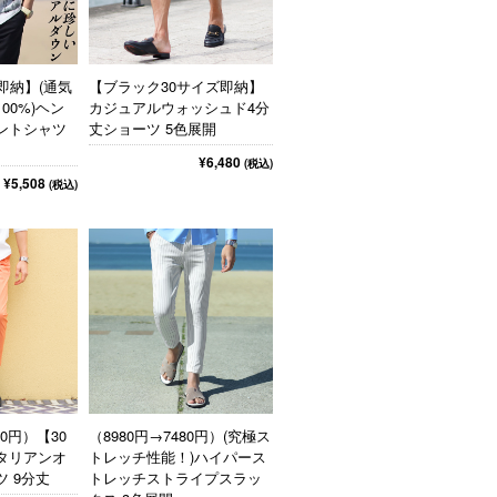
【即納】(通気
【ブラック30サイズ即納】
00%)ヘン
カジュアルウォッシュド4分
ントシャツ
丈ショーツ 5色展開
¥6,480
(税込)
¥5,508
(税込)
80円）【30
（8980円→7480円）(究極ス
タリアンオ
トレッチ性能！)ハイパース
 9分丈
トレッチストライプスラッ