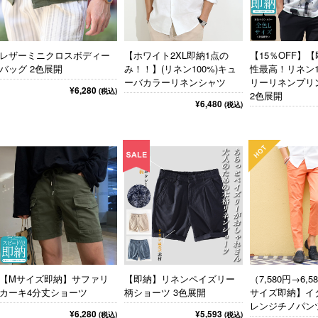
レザーミニクロスボディー
【ホワイト2XL即納1点の
【15％OFF】
バッグ 2色展開
み！！】(リネン100%)キュ
性最高！リネン1
ーバカラーリネンシャツ
リーリネンプリ
¥6,280
(税込)
2色展開
¥6,480
(税込)
【Mサイズ即納】サファリ
【即納】リネンペイズリー
（7,580円→6,5
カーキ4分丈ショーツ
柄ショーツ 3色展開
サイズ即納】イ
レンジチノパンツ
¥6,280
¥5,593
(税込)
(税込)