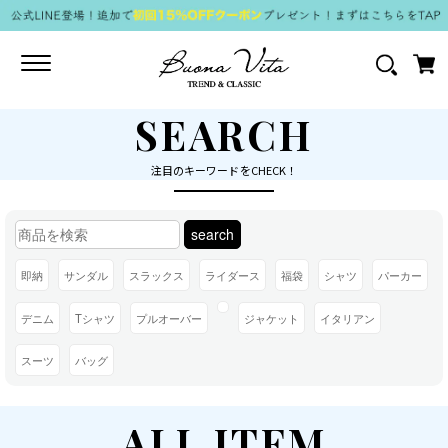
Toggle
navigation
SEARCH
注目のキーワードをCHECK！
search
即納
サンダル
スラックス
ライダース
福袋
シャツ
パーカー
デニム
Tシャツ
プルオーバー
ジャケット
イタリアン
スーツ
バッグ
ALL ITEM