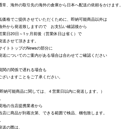
通常、海外の取引先の海外の倉庫から日本へ配送の依頼をかけます。
低価格でご提供させていただくために、即納可能商品以外は
海外から発送致しますので お支払い確認後から
営業日20日～1ヶ月前後（営業休日は省く）で
発送させて頂きます。
サイトトップのNewsの部分に
発送についてのご案内がある場合は合わせてご確認ください
税関の関係で遅れる場合も
ございますことをご了承ください。
(即納可能商品に関しては、４営業日以内に発送します。）
↓
現地の当店提携業者から
当店に商品が到着次第、できる範囲で検品、梱包致します。
↓
発送の際は、