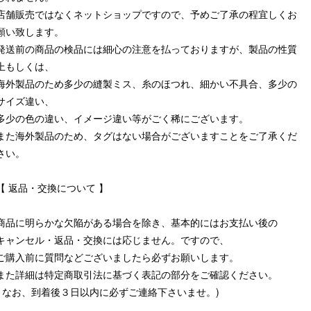
店舗販売ではなくネットショップですので、予めご了承の程宜しくお
願い致します。
発送前の商品の検品には細心の注意を払っておりますが、製品の性質
上もしくは、
海外製品のため多少の縫製ミス、糸のほつれ、細かい不具合、多少の
サイズ違い、
多少の色の違い、イメージ違い等がごく稀にございます。
また海外製品のため、タグはない場合がございますことをご了承くだ
さい。
【 返品・交換について 】
商品に明らかな欠陥がある場合を除き、基本的にはお支払い後の
キャンセル・返品・交換には応じません。ですので、
ご購入前に質問などございましたら必ずお願いします。
また詳細は特定商取引法に基づく表記の部分をご確認ください。
( なお、到着後３日以内に必ずご連絡下さいませ。)