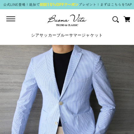
Toggle
navigation
シアサッカーブルーサマージャケット