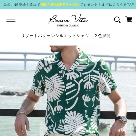
Toggle
navigation
リゾートパターンシルエットシャツ ２色展開