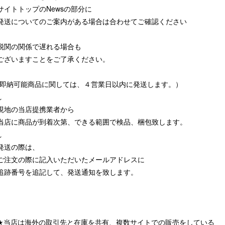
サイトトップのNewsの部分に
発送についてのご案内がある場合は合わせてご確認ください
税関の関係で遅れる場合も
ございますことをご了承ください。
(即納可能商品に関しては、４営業日以内に発送します。）
↓
現地の当店提携業者から
当店に商品が到着次第、できる範囲で検品、梱包致します。
↓
発送の際は、
ご注文の際に記入いただいたメールアドレスに
追跡番号を追記して、発送通知を致します。
★当店は海外の取引先と在庫を共有、複数サイトでの販売をしている