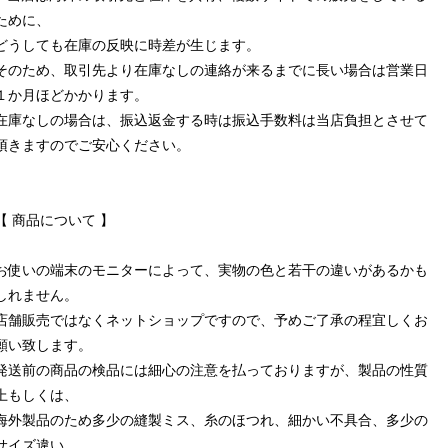
ために、
どうしても在庫の反映に時差が生じます。
そのため、取引先より在庫なしの連絡が来るまでに長い場合は営業日
１か月ほどかかります。
在庫なしの場合は、振込返金する時は振込手数料は当店負担とさせて
頂きますのでご安心ください。
【 商品について 】
お使いの端末のモニターによって、実物の色と若干の違いがあるかも
しれません。
店舗販売ではなくネットショップですので、予めご了承の程宜しくお
願い致します。
発送前の商品の検品には細心の注意を払っておりますが、製品の性質
上もしくは、
海外製品のため多少の縫製ミス、糸のほつれ、細かい不具合、多少の
サイズ違い、