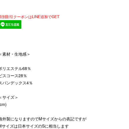
特別割引クーポンはLINE追加でGET
＜素材・生地感＞
ポリエステル68％
ビスコース28％
スパンデックス4％
＜サイズ＞
(cm)
海外製になりますのでMサイズからの表記ですが
Mサイズは日本サイズのSに相当します