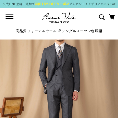
Toggle
navigation
高品質フォーマルウール3Pシングルスーツ 2色展開