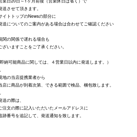
営業日20日～1ヶ月前後（営業休日は省く）で
発送させて頂きます。
サイトトップのNewsの部分に
発送についてのご案内がある場合は合わせてご確認ください
税関の関係で遅れる場合も
ございますことをご了承ください。
(即納可能商品に関しては、４営業日以内に発送します。）
↓
現地の当店提携業者から
当店に商品が到着次第、できる範囲で検品、梱包致します。
↓
発送の際は、
ご注文の際に記入いただいたメールアドレスに
追跡番号を追記して、発送通知を致します。