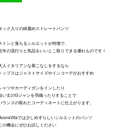
タック入りの綺麗めストレートパンツ
ストンと落ちるシルエットが特徴で、
近年の流行りと気品をいいとこ取りできる優れものです！
大人イタリアンな着こなしをするなら
トップスはジャストサイズやインコーデがおすすめ
シャツやカーディガンをインしたり
短い丈のGジャンを羽織ったりすることで
バランスの取れたコーディネートに仕上がります。
BuonaVitaでは少しめずらしいシルエットのパンツ
この機会にぜひお試しください