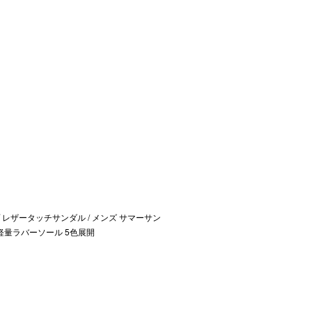
レザータッチサンダル / メンズ サマーサン
軽量ラバーソール 5色展開