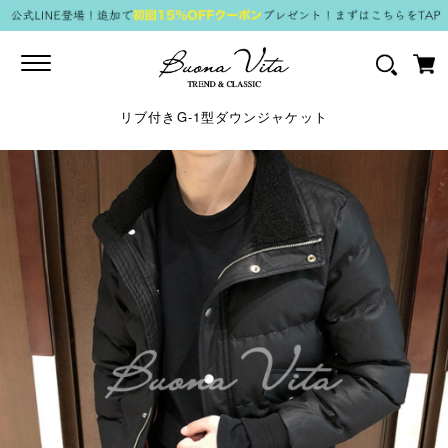
Toggle
navigation
リブ付きG-1型ダウンジャケット