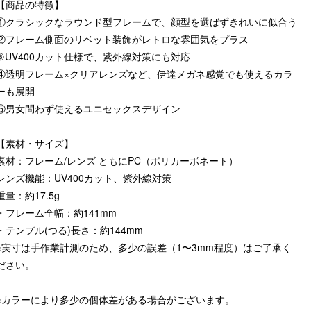
【商品の特徴】
①クラシックなラウンド型フレームで、顔型を選ばずきれいに似合う
②フレーム側面のリベット装飾がレトロな雰囲気をプラス
③UV400カット仕様で、紫外線対策にも対応
④透明フレーム×クリアレンズなど、伊達メガネ感覚でも使えるカラ
ーも展開
⑤男女問わず使えるユニセックスデザイン
【素材・サイズ】
素材：フレーム/レンズ ともにPC（ポリカーボネート）
レンズ機能：UV400カット、紫外線対策
重量：約17.5g
・フレーム全幅：約141mm
・テンプル(つる)長さ：約144mm
※実寸は手作業計測のため、多少の誤差（1〜3mm程度）はご了承く
ださい。
※カラーにより多少の個体差がある場合がございます。