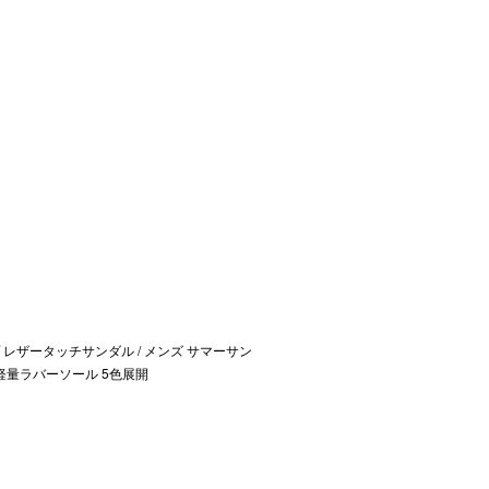
レザータッチサンダル / メンズ サマーサン
軽量ラバーソール 5色展開