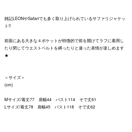
雑記LEONやSafariでも多く取り上げられているサファリジャケッ
ト!!
前面にある大きな４ポケットが特徴的で前を開けてラフに着用し
たり閉じてウエストベルトを縛ったりと違った表情が楽しめます
★
＜サイズ＞
(cm)
Mサイズ/着丈77 肩幅44 バスト114 そで丈61
Lサイズ/着丈78 肩幅45 バスト118 そで丈62