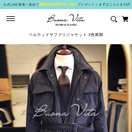
Toggle
navigation
ベルテッドサファリジャケット 3色展開