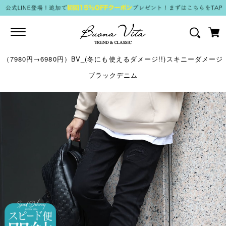
Toggle
navigation
（7980円→6980円）BV_(冬にも使えるダメージ!!)スキニーダメージ
ブラックデニム