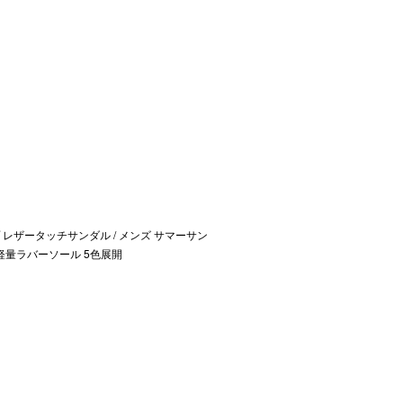
レザータッチサンダル / メンズ サマーサン
軽量ラバーソール 5色展開