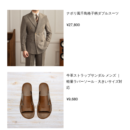
ナポリ風千鳥格子柄ダブルスーツ
¥27,800
牛革ストラップサンダル メンズ ｜
軽量ラバーソール・大きいサイズ対
応
¥9,680