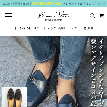
Toggle
navigation
【一部即納】スエードフック金具ローファー 3色展開