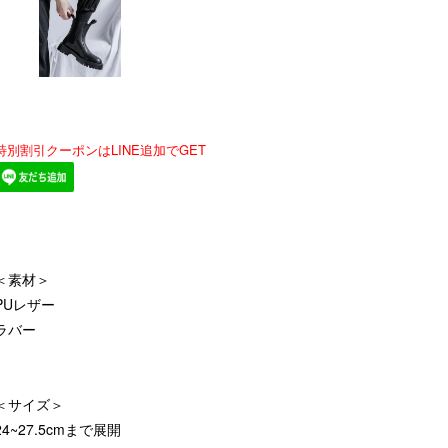
特別割引クーポンはLINE追加でGET
＜素材＞
PUレザー
ラバー
＜サイズ＞
24~27.5cmまで展開