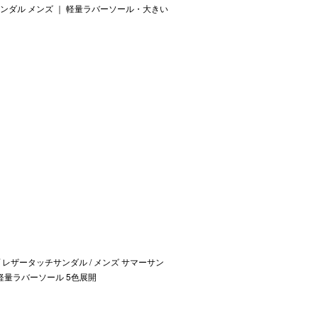
ンダル メンズ ｜ 軽量ラバーソール・大きい
レザータッチサンダル / メンズ サマーサン
軽量ラバーソール 5色展開