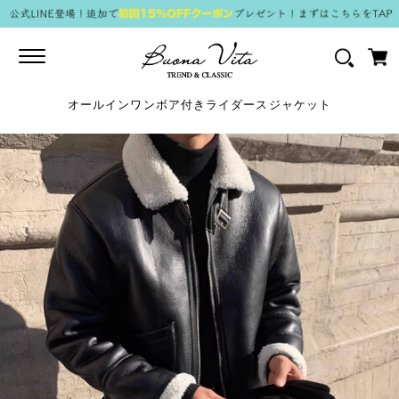
Toggle
navigation
オールインワンボア付きライダースジャケット