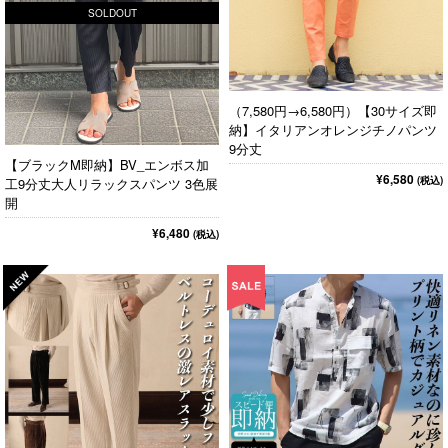
SOLDOUT
（7,580円→6,580円）【30サイズ即
納】イタリアンオレンジチノパンツ
9分丈
【ブラックM即納】BV_エンボス加
¥6,580
(税込)
工9分丈大人リラックスパンツ 3色展
開
¥6,480
(税込)