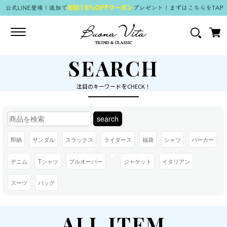
Toggle
navigation
SEARCH
注目のキーワードをCHECK！
search
即納
サンダル
スラックス
ライダース
福袋
シャツ
パーカー
デニム
Tシャツ
プルオーバー
ジャケット
イタリアン
スーツ
バッグ
ALL ITEM