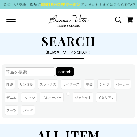
Toggle
navigation
SEARCH
注目のキーワードをCHECK！
search
即納
サンダル
スラックス
ライダース
福袋
シャツ
パーカー
デニム
Tシャツ
プルオーバー
ジャケット
イタリアン
スーツ
バッグ
ALL ITEM