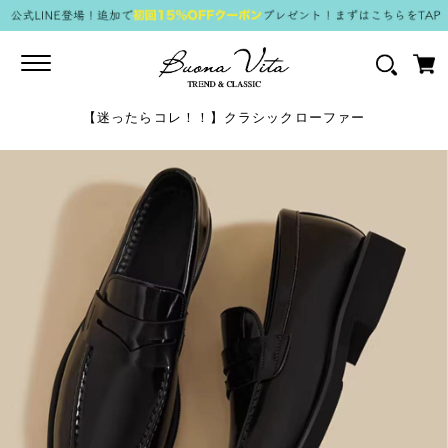
Toggle
navigation
【迷ったらコレ！！】クラシックローファー