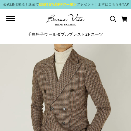
Toggle
navigation
千鳥格子ウールダブルブレスト2Pスーツ