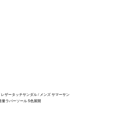
レザータッチサンダル / メンズ サマーサン
軽量ラバーソール 5色展開