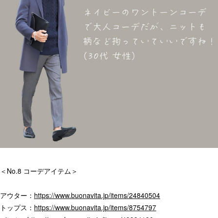
＜No.8 コーデアイテム＞
アウター：
https://www.buonavita.jp/items/24840504
トップス：
https://www.buonavita.jp/items/8754797