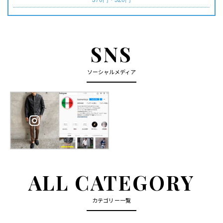
SNS
ソーシャルメディア
ALL CATEGORY
カテゴリー一覧