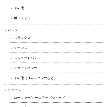
その他
ポロシャツ
パンツ
スラックス
ジーンズ
スウェットパンツ
ショートパンツ
その他（リネンパンツなど）
シューズ
ローファー/レースアップシューズ