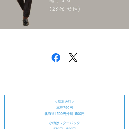
＜基本送料＞
本島790円
北海道1500円沖縄1500円
小物はレターパック
370円・520円