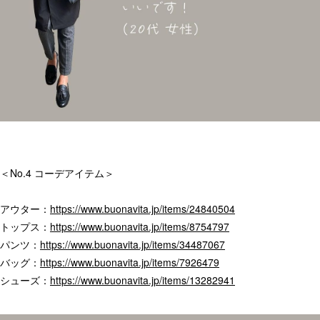
＜No.4 コーデアイテム＞
アウター：
https://www.buonavita.jp/items/24840504
トップス：
https://www.buonavita.jp/items/8754797
パンツ：
https://www.buonavita.jp/items/34487067
バッグ：
https://www.buonavita.jp/items/7926479
シューズ：
https://www.buonavita.jp/items/13282941