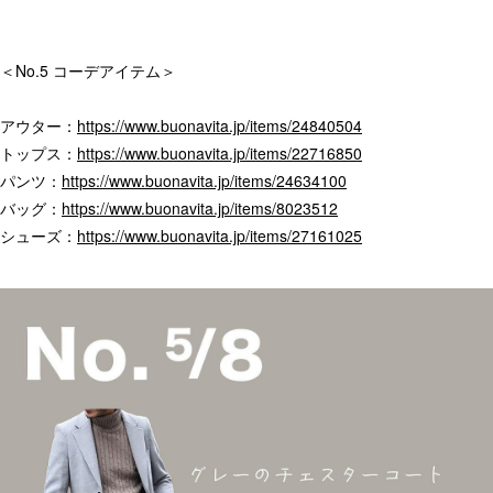
＜No.5 コーデアイテム＞
アウター：
https://www.buonavita.jp/items/24840504
トップス：
https://www.buonavita.jp/items/22716850
パンツ：
https://www.buonavita.jp/items/24634100
バッグ：
https://www.buonavita.jp/items/8023512
シューズ：
https://www.buonavita.jp/items/27161025