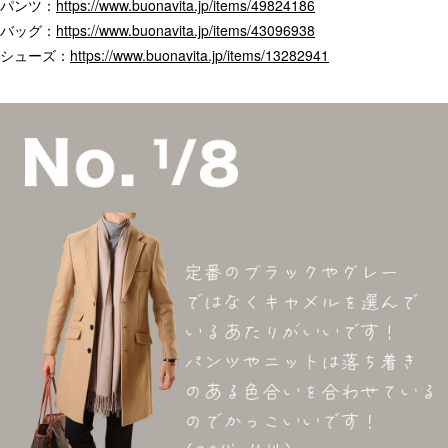
パンツ：
https://www.buonavita.jp/items/49824186
バッグ：
https://www.buonavita.jp/items/43096938
シューズ：
https://www.buonavita.jp/items/13282941