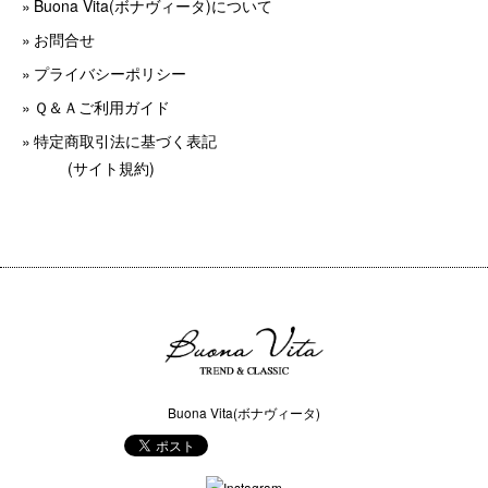
Buona Vita(ボナヴィータ)について
お問合せ
プライバシーポリシー
Ｑ＆Ａご利用ガイド
特定商取引法に基づく表記
(サイト規約)
Buona Vita(ボナヴィータ)