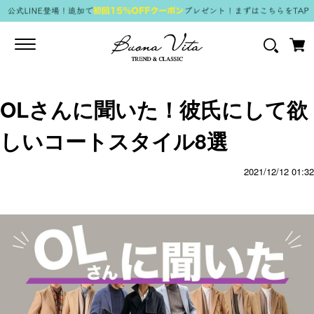
Toggle
navigation
OLさんに聞いた！彼氏にして欲
しいコートスタイル8選
2021/12/12 01:32