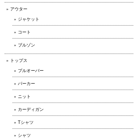
アウター
ジャケット
コート
ブルゾン
トップス
プルオーバー
パーカー
ニット
カーディガン
Tシャツ
シャツ