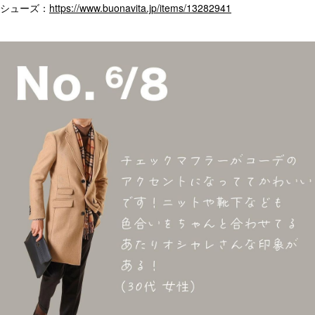
シューズ：
https://www.buonavita.jp/items/13282941