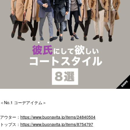
＜No.1 コーデアイテム＞
アウター：
https://www.buonavita.jp/items/24840504
トップス：
https://www.buonavita.jp/items/8754797