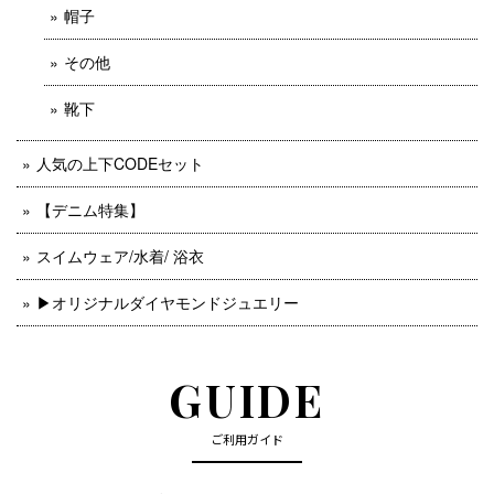
帽子
その他
靴下
人気の上下CODEセット
【デニム特集】
スイムウェア/水着/ 浴衣
▶︎オリジナルダイヤモンドジュエリー
GUIDE
ご利用ガイド