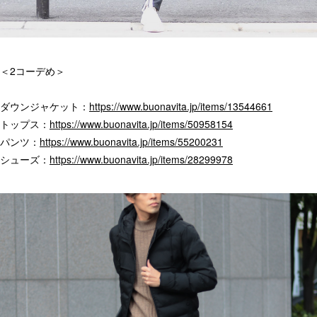
＜2コーデめ＞
ダウンジャケット：
https://www.buonavita.jp/items/13544661
トップス：
https://www.buonavita.jp/items/50958154
パンツ：
https://www.buonavita.jp/items/55200231
シューズ：
https://www.buonavita.jp/items/28299978