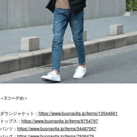
＜3コーデめ＞
ダウンジャケット：
https://www.buonavita.jp/items/13544661
トップス：
https://www.buonavita.jp/items/8754797
パンツ：
https://www.buonavita.jp/items/34487067
バッグ：
https://www.buonavita.jp/items/7926479