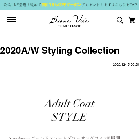
Toggle
navigation
2020A/W Styling Collection
2020/12/15 20:20